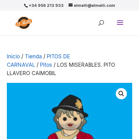
+34 956 213 933
elmelli@elmelli.com
Inicio
/
Tienda
/
PITOS DE
CARNAVAL
/
Pitos
/ LOS MISERABLES. PITO
LLAVERO CAIMOBIL