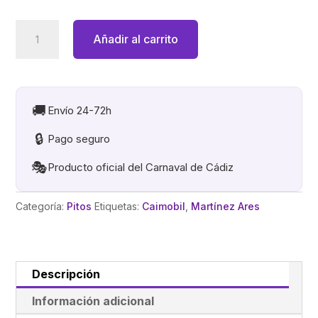
LOS
Añadir al carrito
MISERABLES.
PITO
LLAVERO
CAIMOBIL
🚚
Envío 24-72h
cantidad
🔒
Pago seguro
🎭
Producto oficial del Carnaval de Cádiz
Categoría:
Pitos
Etiquetas:
Caimobil
,
Martínez Ares
Descripción
Información adicional