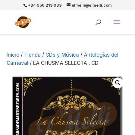
+34 956 213 933
elmelli@elmelli.com
Inicio
/
Tienda
/
CDs y Música
/
Antologías del
Carnaval
/ LA CHUSMA SELECTA . CD