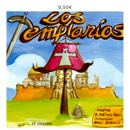
9,50
€