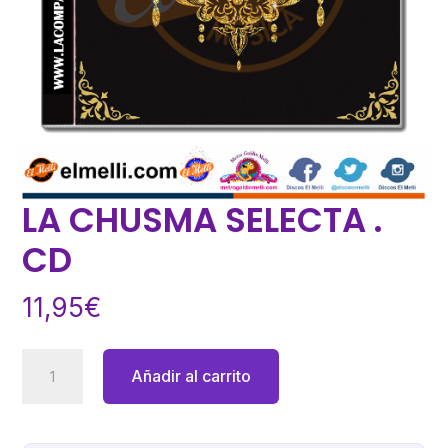
LA CHUSMA SELECTA .
CD
11,95
€
LA
Añadir al carrito
CHUSMA
SELECTA
.