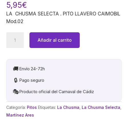
5,95
€
LA CHUSMA SELECTA . PITO LLAVERO CAIMOBIL
Mod.02
LA
Añadir al carrito
CHUSMA
SELECTA
.
PITO
🚚
Envío 24-72h
LLAVERO CAIMOBIL
🔒
Pago seguro
Mod.02
cantidad
🎭
Producto oficial del Carnaval de Cádiz
Categoría:
Pitos
Etiquetas:
La Chusma
,
La Chusma Selecta
,
Martínez Ares