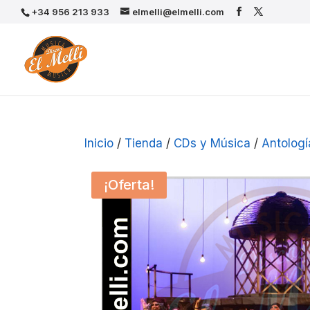
+34 956 213 933
elmelli@elmelli.com
Inicio
/
Tienda
/
CDs y Música
/
Antologí
¡Oferta!