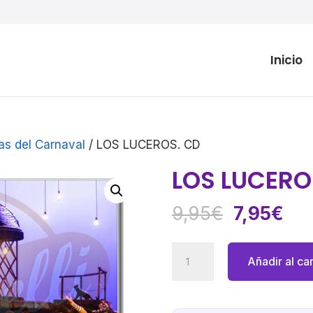
Inicio
as del Carnaval
/ LOS LUCEROS. CD
LOS LUCERO
El
El
9,95
€
7,95
€
precio
pre
original
act
LOS
Añadir al car
era:
es:
LUCEROS.
9,95€.
7,9
CD
cantidad