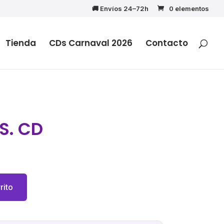
🚚 Envíos 24–72h
0 elementos
Tienda
CDs Carnaval 2026
Contacto
S. CD
cio
ual
rito
5€.