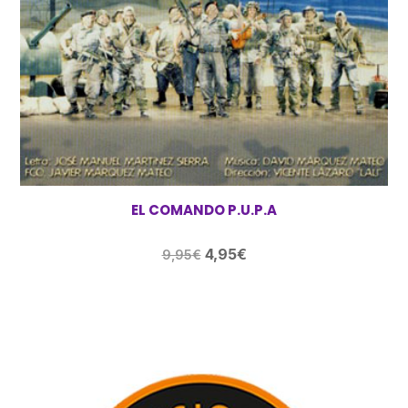
EL COMANDO P.U.P.A
El
El
4,95
€
9,95
€
precio
precio
original
actual
era:
es:
9,95€.
4,95€.