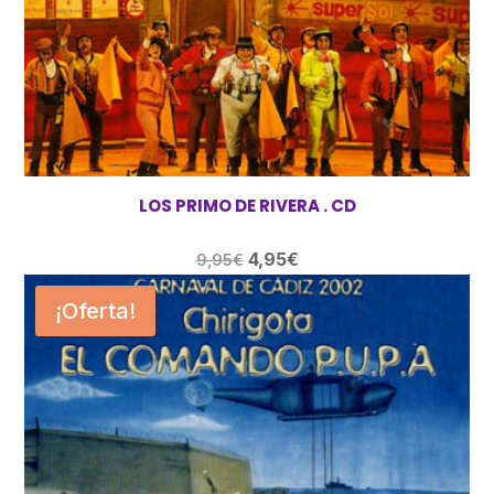
LOS PRIMO DE RIVERA . CD
El
El
4,95
€
9,95
€
precio
precio
¡Oferta!
original
actual
era:
es:
9,95€.
4,95€.