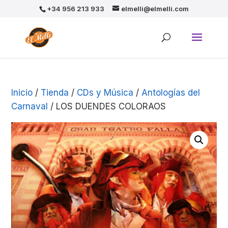
+34 956 213 933
elmelli@elmelli.com
Inicio
/
Tienda
/
CDs y Música
/
Antologías del
Carnaval
/ LOS DUENDES COLORAOS