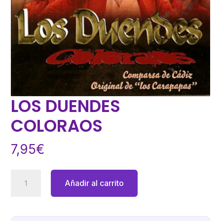
LOS DUENDES
COLORAOS
7,95
€
LOS
Añadir al carrito
DUENDES
COLORAOS
cantidad