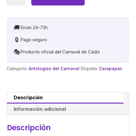
era:
es:
QUIJOTE
9,95€.
4,95€.
CONCERVANTES
Y
COLORANTES
🚚
Envío 24-72h
cantidad
🔒
Pago seguro
🎭
Producto oficial del Carnaval de Cádiz
Categoría:
Antologías del Carnaval
Etiqueta:
Carapapas
Descripción
Información adicional
Descripción