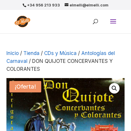
+34 956 213 933
elmelli@elmelli.com
Inicio
/
Tienda
/
CDs y Música
/
Antologías del
Carnaval
/ DON QUIJOTE CONCERVANTES Y
COLORANTES
¡Oferta!