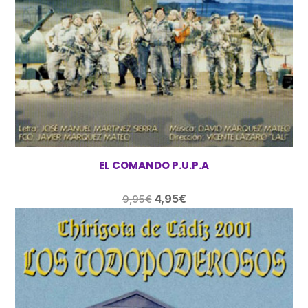
EL COMANDO P.U.P.A
El
El
4,95
€
9,95
€
precio
precio
original
actual
era:
es:
9,95€.
4,95€.