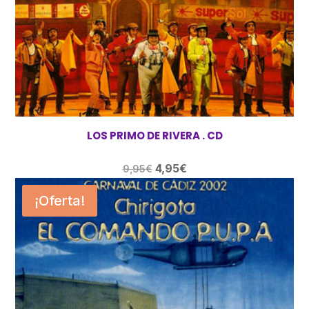
LOS PRIMO DE RIVERA . CD
El
El
4,95
€
9,95
€
precio
precio
¡Oferta!
original
actual
era:
es:
9,95€.
4,95€.