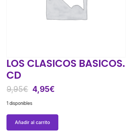
LOS CLASICOS BASICOS.
CD
El
El
9,95
€
4,95
€
precio
precio
original
actual
1 disponibles
era:
es:
LOS
9,95€.
4,95€.
Añadir al carrito
CLASICOS