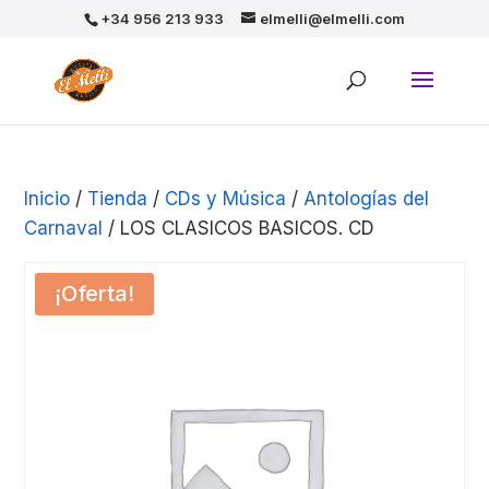
+34 956 213 933
elmelli@elmelli.com
Inicio
/
Tienda
/
CDs y Música
/
Antologías del
Carnaval
/ LOS CLASICOS BASICOS. CD
¡Oferta!