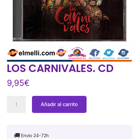
LOS CARNIVALES. CD
9,95
€
LOS
Añadir al carrito
CARNIVALES.
CD
cantidad
🚚
Envío 24-72h