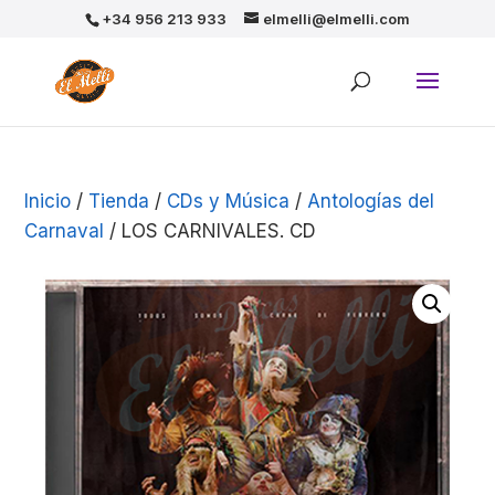
+34 956 213 933
elmelli@elmelli.com
Inicio
/
Tienda
/
CDs y Música
/
Antologías del
Carnaval
/ LOS CARNIVALES. CD