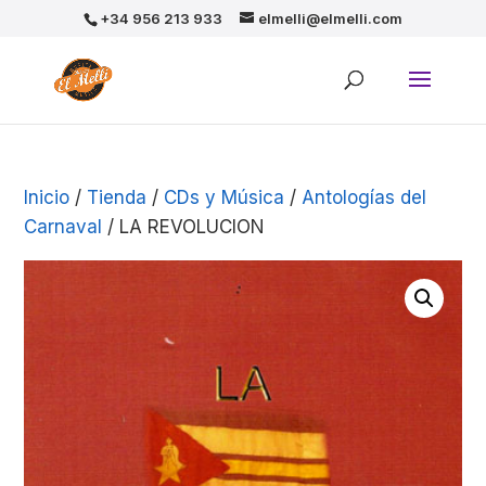
+34 956 213 933
elmelli@elmelli.com
Inicio
/
Tienda
/
CDs y Música
/
Antologías del
Carnaval
/ LA REVOLUCION