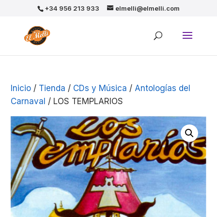
+34 956 213 933
elmelli@elmelli.com
Inicio
/
Tienda
/
CDs y Música
/
Antologías del
Carnaval
/ LOS TEMPLARIOS