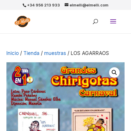
+34 956 213 933
elmelli@elmelli.com
Inicio
/
Tienda
/
muestras
/ LOS AGARRAOS