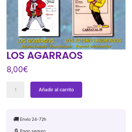
LOS AGARRAOS
8,00
€
LOS
Añadir al carrito
AGARRAOS
cantidad
🚚
Envío 24-72h
🔒
Pago seguro