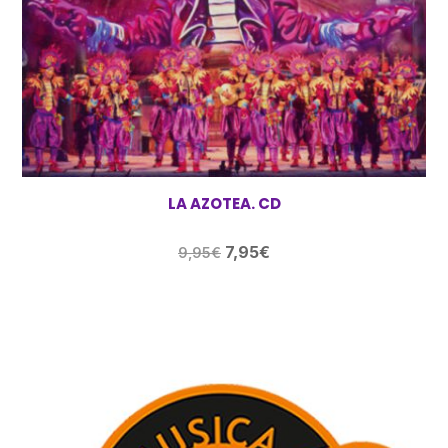
LA AZOTEA. CD
El
El
7,95
€
9,95
€
precio
precio
original
actual
era:
es:
9,95€.
7,95€.