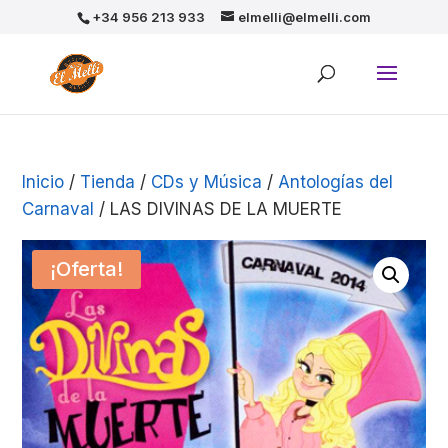
+34 956 213 933
elmelli@elmelli.com
Inicio
/
Tienda
/
CDs y Música
/
Antologías del
Carnaval
/ LAS DIVINAS DE LA MUERTE
¡Oferta!