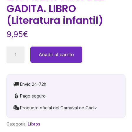
GADITA. LIBRO
(Literatura infantil)
9,95
€
LAS
Añadir al carrito
AVENTURAS
DEL
GADITA.
LIBRO
🚚
Envío 24-72h
(Literatura
🔒
Pago seguro
infantil)
cantidad
🎭
Producto oficial del Carnaval de Cádiz
Categoría:
Libros