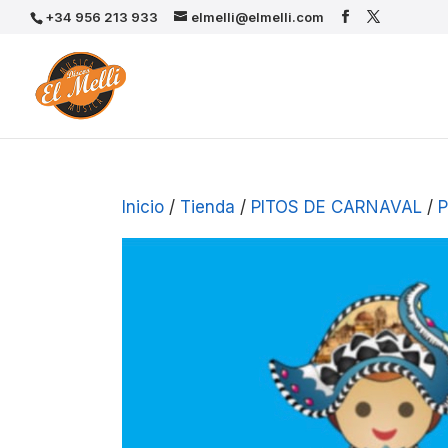
+34 956 213 933
elmelli@elmelli.com
Inicio
/
Tienda
/
PITOS DE CARNAVAL
/
P