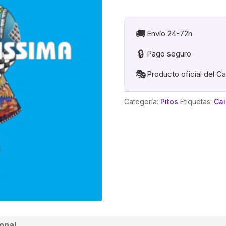
.
PITO
LLAVERO
🚚
Envío 24-72h
CAIMOBIL
🔒
Pago seguro
cantidad
🎭
Producto oficial del C
Categoría:
Pitos
Etiquetas:
Cai
onal