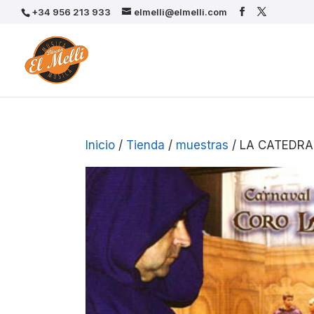
+34 956 213 933
elmelli@elmelli.com
Inicio
/
Tienda
/
muestras
/ LA CATEDRA