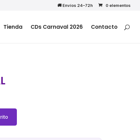
🚚 Envíos 24–72h
0 elementos
Tienda
CDs Carnaval 2026
Contacto
L
rito