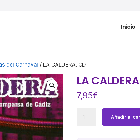
Inicio
as del Carnaval
/ LA CALDERA. CD
LA CALDERA
7,95
€
LA
Añadir al car
CALDERA.
CD
cantidad