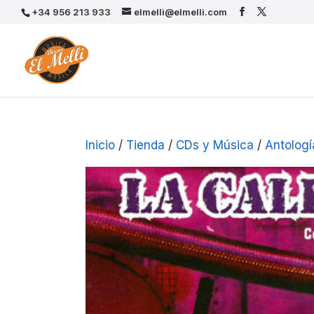
+34 956 213 933
elmelli@elmelli.com
Inicio
/
Tienda
/
CDs y Música
/
Antologí