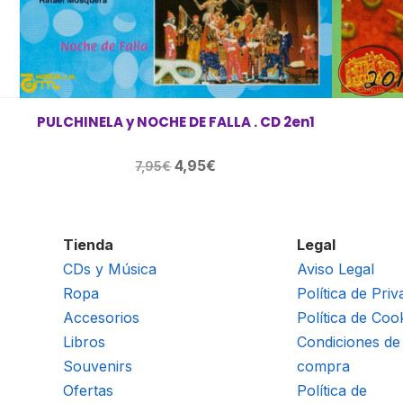
PULCHINELA y NOCHE DE FALLA . CD 2en1
El
El
4,95
€
7,95
€
precio
precio
original
actual
era:
es:
Tienda
Legal
7,95€.
4,95€.
CDs y Música
Aviso Legal
Ropa
Política de Priv
Accesorios
Política de Coo
Libros
Condiciones de
Souvenirs
compra
Ofertas
Política de