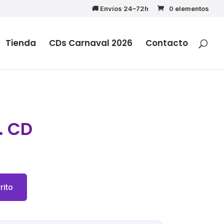
🚚 Envíos 24–72h
0 elementos
Tienda
CDs Carnaval 2026
Contacto
. CD
rito