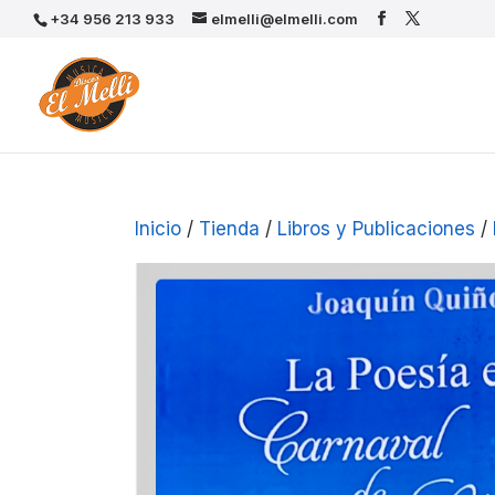
+34 956 213 933
elmelli@elmelli.com
Inicio
/
Tienda
/
Libros y Publicaciones
/