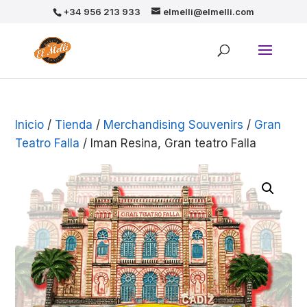
+34 956 213 933
elmelli@elmelli.com
Inicio
/
Tienda
/
Merchandising Souvenirs
/
Gran
Teatro Falla
/ Iman Resina, Gran teatro Falla