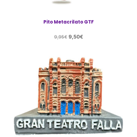
Pito Metacrilato GTF
El
El
9,50
€
9,95
€
precio
precio
original
actual
era:
es:
9,95€.
9,50€.