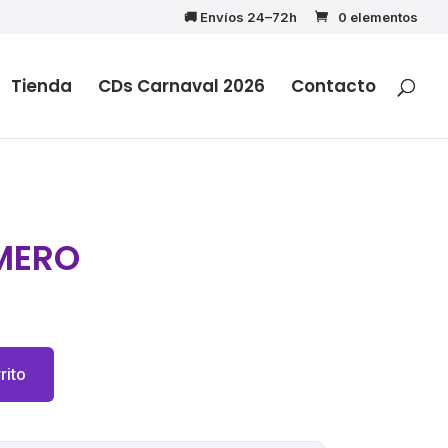
🚚 Envíos 24–72h
0 elementos
Tienda
CDs Carnaval 2026
Contacto
MERO
rito