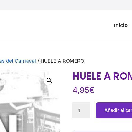
Inicio
as del Carnaval
/ HUELE A ROMERO
HUELE A RO
4,95
€
HUELE
Añadir al car
A
ROMERO
cantidad