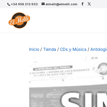
+34 956 213 933
elmelli@elmelli.com
Inicio
/
Tienda
/
CDs y Música
/
Antologí