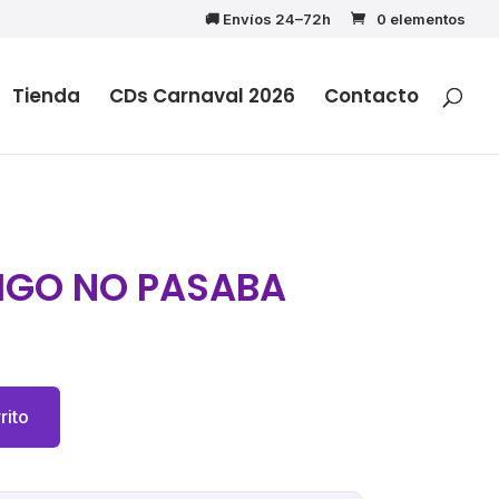
🚚 Envíos 24–72h
0 elementos
Tienda
CDs Carnaval 2026
Contacto
IGO NO PASABA
rito