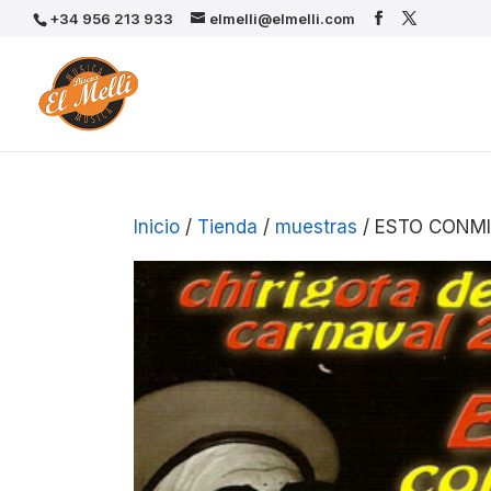
+34 956 213 933
elmelli@elmelli.com
Inicio
/
Tienda
/
muestras
/ ESTO CONM