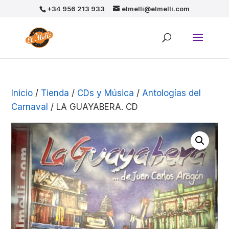
+34 956 213 933
elmelli@elmelli.com
Inicio
/
Tienda
/
CDs y Música
/
Antologías del
Carnaval
/ LA GUAYABERA. CD