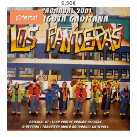
9,50
€
¡Oferta!