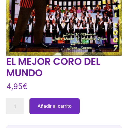
EL MEJOR CORO DEL
MUNDO
4,95
€
EL
Añadir al carrito
MEJOR
CORO
DEL