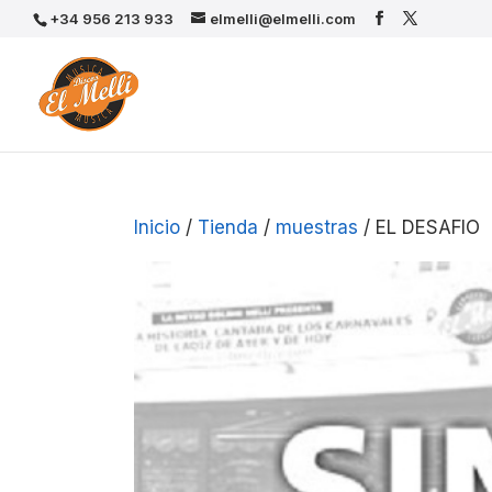
+34 956 213 933
elmelli@elmelli.com
Inicio
/
Tienda
/
muestras
/ EL DESAFIO