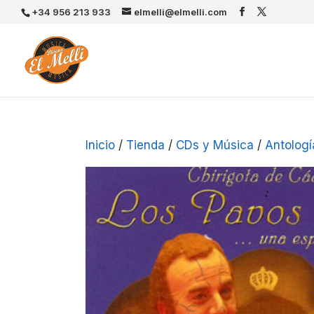
+34 956 213 933
elmelli@elmelli.com
Inicio
/
Tienda
/
CDs y Música
/
Antologí