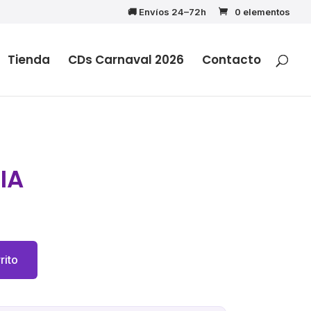
🚚 Envíos 24–72h
0 elementos
Tienda
CDs Carnaval 2026
Contacto
IA
rito