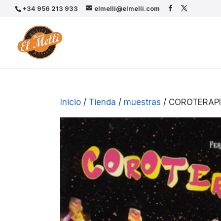
+34 956 213 933
elmelli@elmelli.com
Inicio
/
Tienda
/
muestras
/ COROTERAP