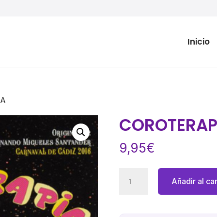
Inicio
IA
COROTERAP
9,95
€
COROTERAPIA
Añadir al car
cantidad