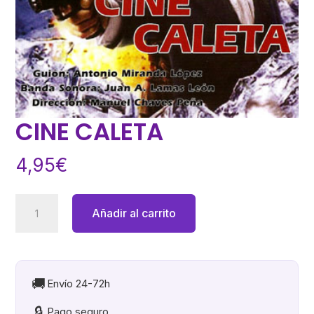
CINE CALETA
4,95
€
CINE
Añadir al carrito
CALETA
cantidad
🚚
Envío 24-72h
🔒
Pago seguro