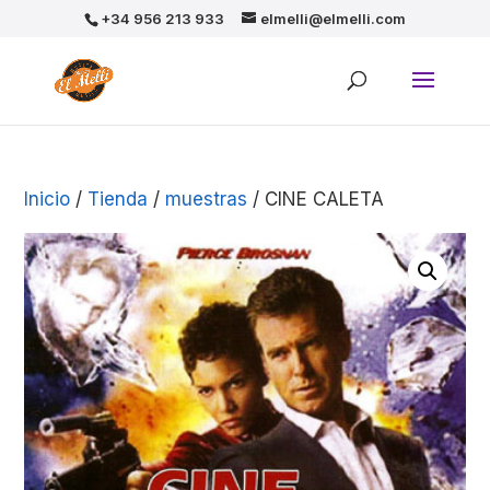
+34 956 213 933
elmelli@elmelli.com
Inicio
/
Tienda
/
muestras
/ CINE CALETA