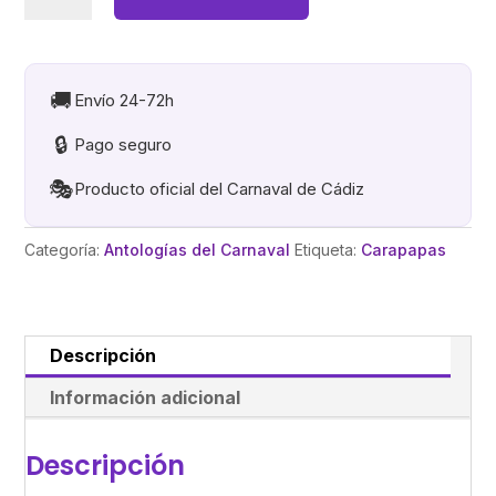
Y
LOS
SIETE
ENANITOS
🚚
Envío 24-72h
con
🔒
Pago seguro
EL
REY
🎭
Producto oficial del Carnaval de Cádiz
MAURICIO
CD
Categoría:
Antologías del Carnaval
Etiqueta:
Carapapas
2EN
1
cantidad
Descripción
Información adicional
Descripción