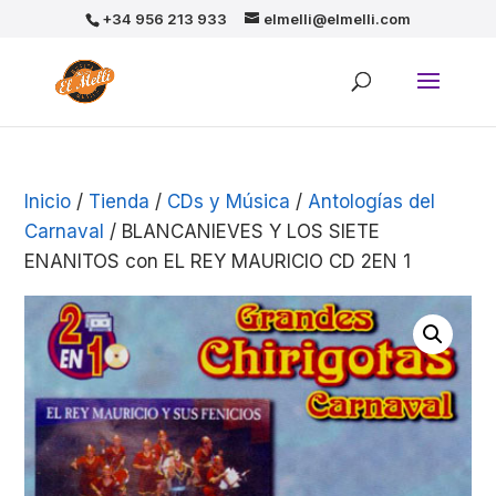
+34 956 213 933
elmelli@elmelli.com
Inicio
/
Tienda
/
CDs y Música
/
Antologías del
Carnaval
/ BLANCANIEVES Y LOS SIETE
ENANITOS con EL REY MAURICIO CD 2EN 1