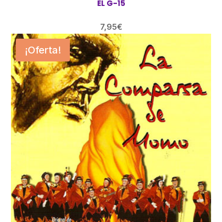
EL G-15
7,95
€
¡Oferta!