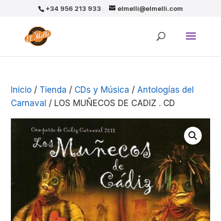
+34 956 213 933
elmelli@elmelli.com
Inicio
/
Tienda
/
CDs y Música
/
Antologías del
Carnaval
/ LOS MUÑECOS DE CADIZ . CD