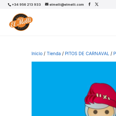
+34 956 213 933
elmelli@elmelli.com
Inicio
/
Tienda
/
PITOS DE CARNAVAL
/
P