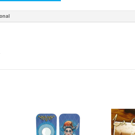
onal
L