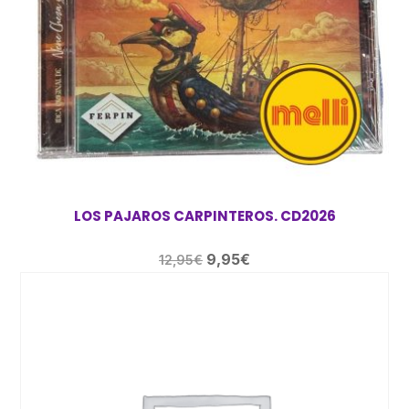
LOS PAJAROS CARPINTEROS. CD2026
El
El
9,95
€
12,95
€
precio
precio
original
actual
era:
es:
12,95€.
9,95€.