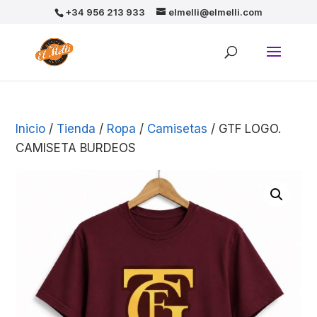
+34 956 213 933
elmelli@elmelli.com
Inicio
/
Tienda
/
Ropa
/
Camisetas
/ GTF LOGO.
CAMISETA BURDEOS