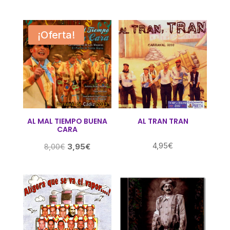
¡Oferta!
AL MAL TIEMPO BUENA
AL TRAN TRAN
CARA
4,95
€
El
El
3,95
€
8,00
€
precio
precio
original
actual
era:
es:
8,00€.
3,95€.