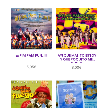
¡¡¡ PIM PAM PUN…!!!
¡AY! QUE MALITO ESTOY
Y QUE POQUITO ME
QUEJO
5,95
€
8,00
€