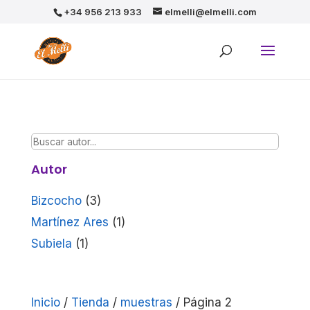
+34 956 213 933
elmelli@elmelli.com
Autor
Bizcocho
(3)
Martínez Ares
(1)
Subiela
(1)
Inicio
/
Tienda
/
muestras
/ Página 2