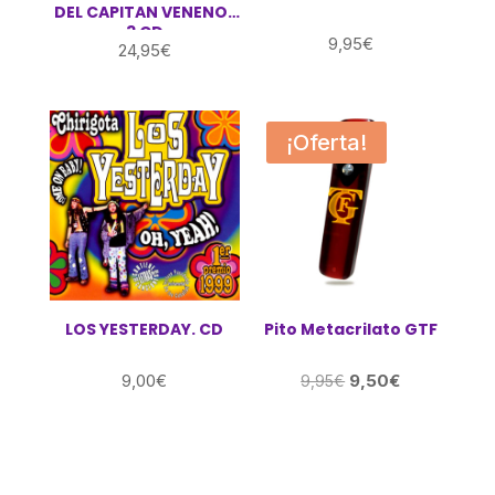
DEL CAPITAN VENENO .
3 CD
9,95
€
24,95
€
¡Oferta!
LOS YESTERDAY. CD
Pito Metacrilato GTF
El
El
9,00
€
9,50
€
9,95
€
precio
precio
original
actual
era:
es:
9,95€.
9,50€.