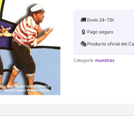
(Comparsa
Juvenil)
cantidad
🚚
Envío 24-72h
🔒
Pago seguro
🎭
Producto oficial del C
Categoría:
muestras