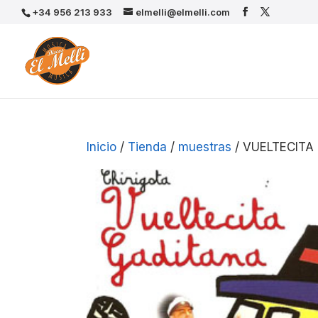
+34 956 213 933
elmelli@elmelli.com
Inicio
/
Tienda
/
muestras
/ VUELTECITA 