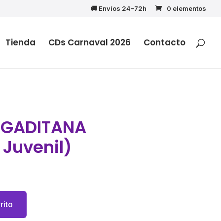
🚚 Envíos 24–72h
0 elementos
Tienda
CDs Carnaval 2026
Contacto
 GADITANA
Juvenil)
rito