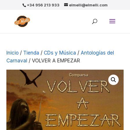
+34 956 213 933
elmelli@elmelli.com
Inicio
/
Tienda
/
CDs y Música
/
Antologías del
Carnaval
/ VOLVER A EMPEZAR