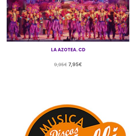
LA AZOTEA. CD
El
El
7,95
€
9,95
€
precio
precio
original
actual
era:
es:
9,95€.
7,95€.