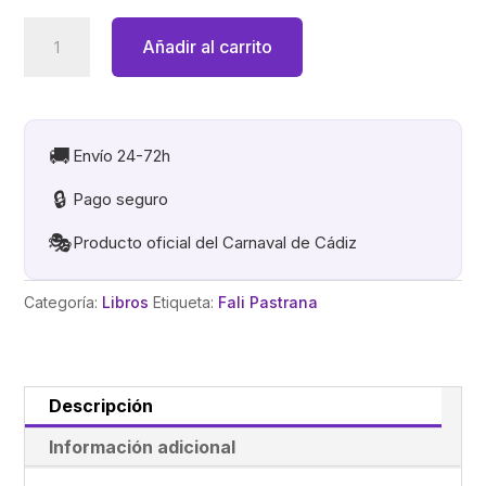
VIDA,
Añadir al carrito
CARNAVAL
Y
MUERTE
DEL
🚚
Envío 24-72h
TANGO
🔒
Pago seguro
DE
CADIZ.
🎭
Producto oficial del Carnaval de Cádiz
LIBRO
cantidad
Categoría:
Libros
Etiqueta:
Fali Pastrana
Descripción
Información adicional