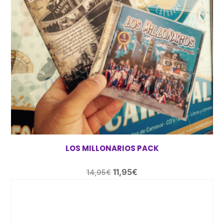
LOS MILLONARIOS PACK
El
El
11,95
€
14,95
€
precio
precio
original
actual
era:
es: