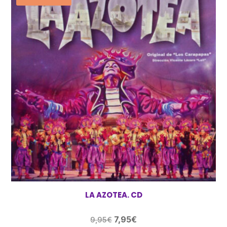
LA AZOTEA. CD
El
El
7,95
€
9,95
€