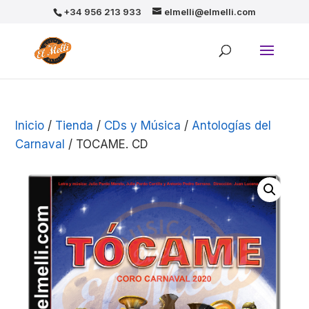
+34 956 213 933
elmelli@elmelli.com
Inicio
/
Tienda
/
CDs y Música
/
Antologías del
Carnaval
/ TOCAME. CD