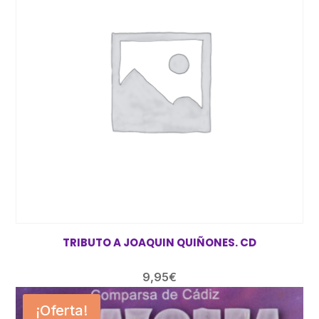
14,95€.
11,95€.
TRIBUTO A JOAQUIN QUIÑONES. CD
9,95
€
¡Oferta!