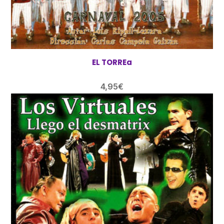
EL TORREa
4,95
€