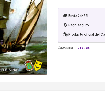
BORDO
DE
LA
🚚
Envío 24-72h
PATERA
🔒
Pago seguro
MANGOLI
cantidad
🎭
Producto oficial del C
Categoría:
muestras