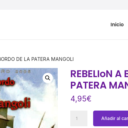
Inicio
 BORDO DE LA PATERA MANGOLI
REBELIoN A 
PATERA MA
4,95
€
REBELIoN
Añadir al car
A