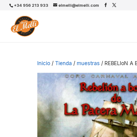
+34 956 213 933
elmelli@elmelli.com
Inicio
/
Tienda
/
muestras
/ REBELIoN A