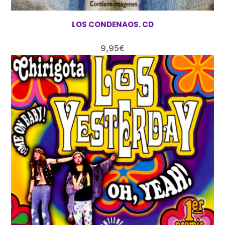
LOS CONDENAOS. CD
9,95
€