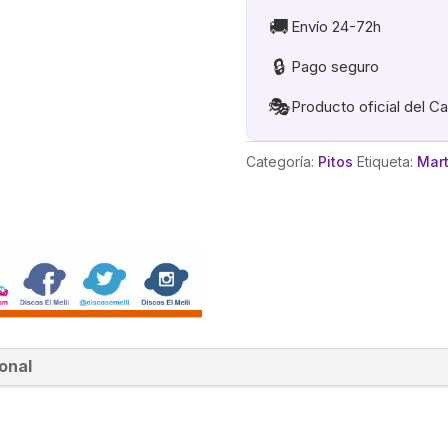
ANDALUZ
🚚
Envío 24-72h
cantidad
🔒
Pago seguro
🎭
Producto oficial del C
Categoría:
Pitos
Etiqueta:
Mart
onal