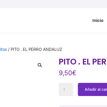
Inicio
itos
/ PITO . EL PERRO ANDALUZ
PITO . EL P
9,50
€
PITO
Añadir al car
.
EL
PERRO