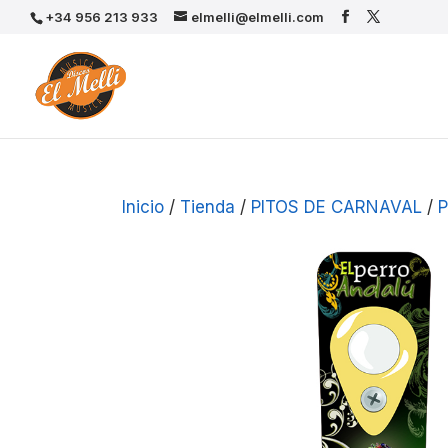
+34 956 213 933
elmelli@elmelli.com
Inicio
/
Tienda
/
PITOS DE CARNAVAL
/
P