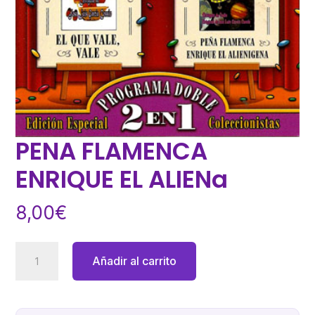
PENA FLAMENCA
ENRIQUE EL ALIENa
8,00
€
PENA
Añadir al carrito
FLAMENCA
ENRIQUE
EL