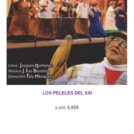
LOS PELELES DEL XXI
El
El
4,95
€
9,95
€
precio
precio
original
actual
era:
es: