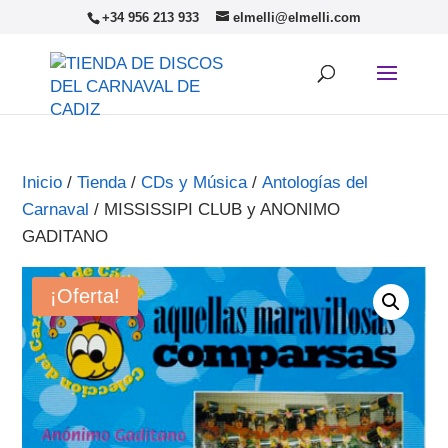
+34 956 213 933
elmelli@elmelli.com
Inicio
/
Tienda
/
CDs y Música
/
Antologías del
Carnaval
/ MISSISSIPI CLUB y ANONIMO
GADITANO
¡Oferta!