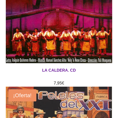
LA CALDERA. CD
7,95
€
¡Oferta!