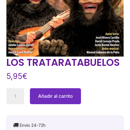
LOS TRATARATABUELOS
5,95
€
LOS
Añadir al carrito
TRATARATABUELOS
cantidad
🚚
Envío 24-72h