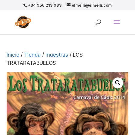
+34 956 213 933
elmelli@elmelli.com
Inicio
/
Tienda
/
muestras
/ LOS
TRATARATABUELOS