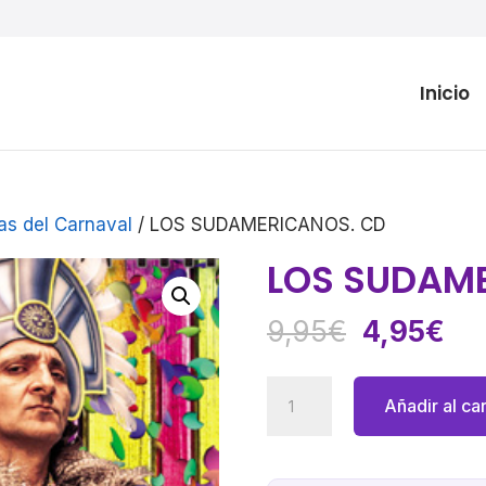
Inicio
as del Carnaval
/ LOS SUDAMERICANOS. CD
LOS SUDAM
El
El
9,95
€
4,95
€
precio
pre
original
act
LOS
Añadir al car
era:
es:
SUDAMERICANOS.
9,95€.
4,
CD
cantidad