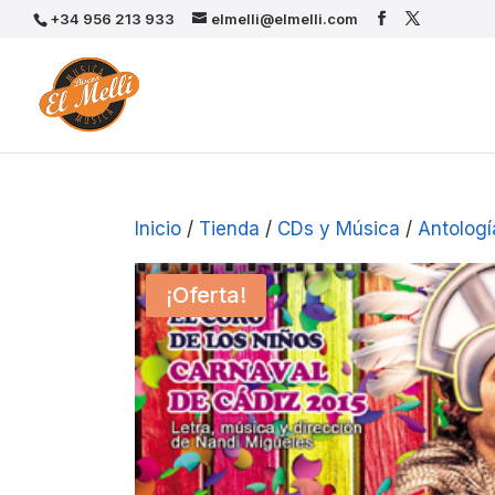
+34 956 213 933
elmelli@elmelli.com
Inicio
/
Tienda
/
CDs y Música
/
Antologí
¡Oferta!