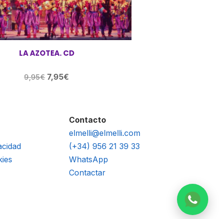
LA AZOTEA. CD
El
El
7,95
€
9,95
€
precio
precio
original
actual
era:
es:
Contacto
9,95€.
7,95€.
elmelli@elmelli.com
acidad
(+34) 956 21 39 33
kies
WhatsApp
Contactar