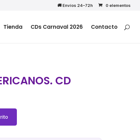
🚚 Envíos 24–72h
0 elementos
Tienda
CDs Carnaval 2026
Contacto
ERICANOS. CD
cio
ual
rito
95€.