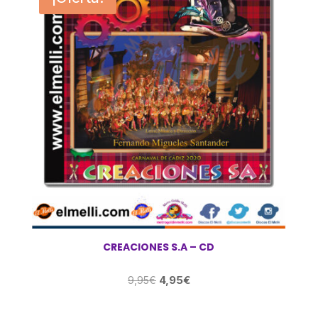
CREACIONES S.A – CD
El
El
4,95
€
9,95
€
precio
precio
original
actual