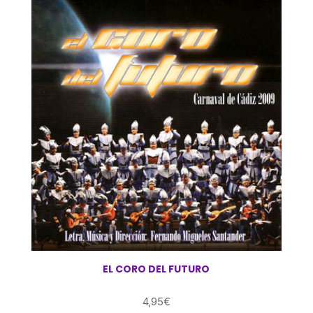
era:
es:
9,95€.
4,95€.
EL CORO DEL FUTURO
4,95
€