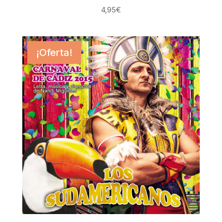
4,95
€
¡Oferta!