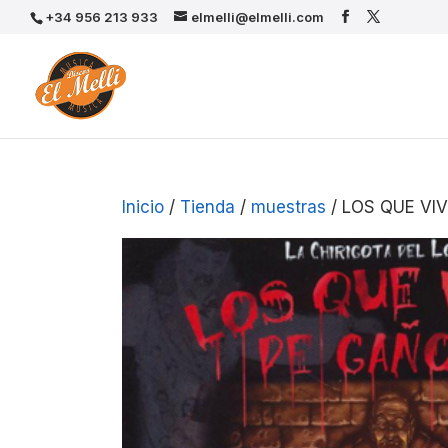
+34 956 213 933
elmelli@elmelli.com
Inicio
/
Tienda
/
muestras
/ LOS QUE VI