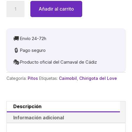
LOS
Añadir al carrito
PURETAS
DEL
CARIBE
.
🚚
Envío 24-72h
PITO
🔒
Pago seguro
LLAVERO
CAIMOBIL
🎭
Producto oficial del Carnaval de Cádiz
Cabra
Mod
Categoría:
Pitos
Etiquetas:
Caimobil
,
Chirigota del Love
2
cantidad
Descripción
Información adicional