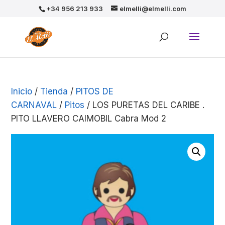
+34 956 213 933
elmelli@elmelli.com
Inicio
/
Tienda
/
PITOS DE
CARNAVAL
/
Pitos
/ LOS PURETAS DEL CARIBE .
PITO LLAVERO CAIMOBIL Cabra Mod 2