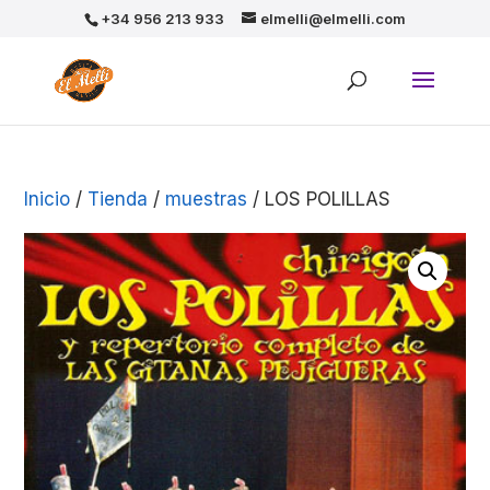
+34 956 213 933
elmelli@elmelli.com
Inicio
/
Tienda
/
muestras
/ LOS POLILLAS