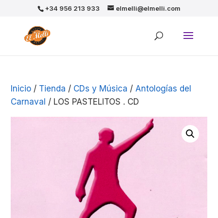
+34 956 213 933
elmelli@elmelli.com
Inicio
/
Tienda
/
CDs y Música
/
Antologías del
Carnaval
/ LOS PASTELITOS . CD