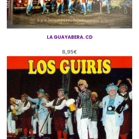
LA GUAYABERA. CD
8,95
€