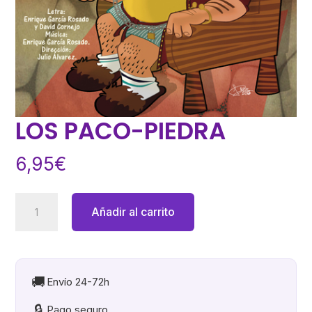
LOS PACO-PIEDRA
6,95
€
LOS
Añadir al carrito
PACO-
PIEDRA
cantidad
🚚
Envío 24-72h
🔒
Pago seguro