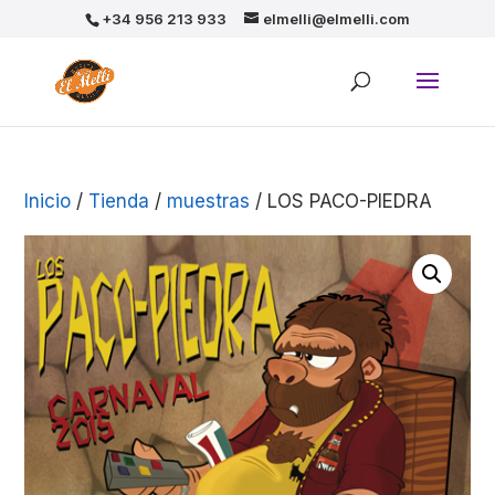
+34 956 213 933
elmelli@elmelli.com
Inicio
/
Tienda
/
muestras
/ LOS PACO-PIEDRA