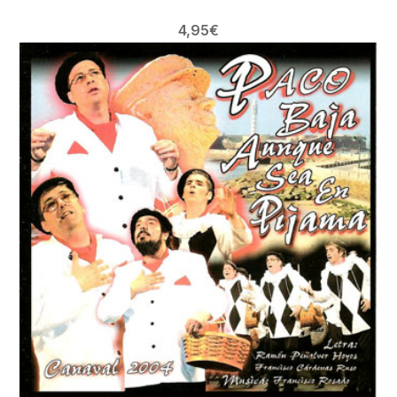
4,95
€